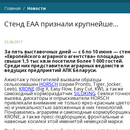
Главная
Новости
Стенд ЕАА признали крупнейшей импортной экспозицией сельхозтехники на «Белагро»
23.06.2017
За пять выставочных дней — с 6 по 10 июня — сте
«Европейского аграрного агентства» площадью
свыше 1,5 тыс кв.м посетили более 1 000 гостей.
Среди них представители аграрных ведомств и
ведущих предприятий АПК Беларуси.
Ажиотаж у посетителей вызвали образцы
сельхозмашин
HORSCH
(серии Pronto, Tiger, Jocker,
Leeb),
KRONE
(Big X, Easy Flow, Easy Cut, KW), а также
самоходный кормораздатчик
SILOKING
. Сеялки точно
высева, дискаторы и опрыскиватели HORSCH
привлекали внимание не только ярко-красным цвето
но и уникальностью заложенных в них технологий.
Понравились аграриям и самоходные кормоуборщик
KRONE, а также пресс-подборщики, фронтальные и
навесные косилки этой именитой немецкой марки.