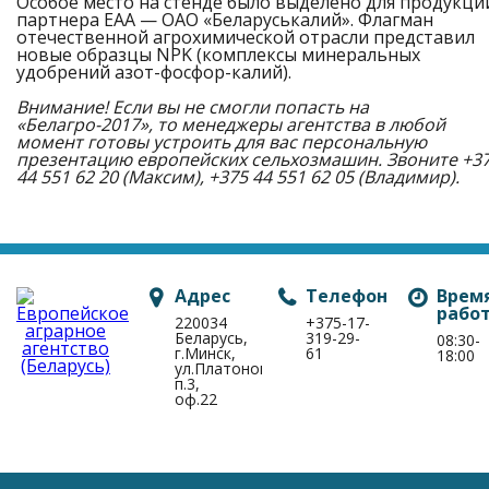
Особое место на стенде было выделено для продукци
партнера ЕАА — ОАО «Беларуськалий». Флагман
отечественной агрохимической отрасли представил
новые образцы NPK (комплексы минеральных
удобрений азот-фосфор-калий).
Внимание! Если вы не смогли попасть на
«Белагро-2017», то менеджеры агентства в любой
момент готовы устроить для вас персональную
презентацию европейских сельхозмашин. Звоните +3
44 551 62 20 (Максим), +375 44 551 62 05 (Владимир).
Адрес
Телефон
Врем
рабо
220034
+375-17-
Беларусь,
319-29-
08:30-
г.Минск,
61
18:00
ул.Платонова,1Б,
п.3,
оф.22